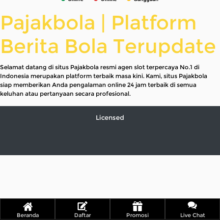
Promosi
Pajakbola | Platform
Hubungi Kami
Berita Bola Terupdate
Live Chat
Selamat datang di situs Pajakbola resmi agen slot terpercaya No.1 di
Pengaduan Customer
Indonesia merupakan platform terbaik masa kini. Kami, situs Pajakbola
siap memberikan Anda pengalaman online 24 jam terbaik di semua
keluhan atau pertanyaan secara profesional.
Pilih Bahasa:
Licensed
MASUK
DAFTAR
&copy; Pajakbola | Platform Berita Bola
Terupdate. Hak Cipta Dilindungi.
Beranda
Daftar
Promosi
Live Chat