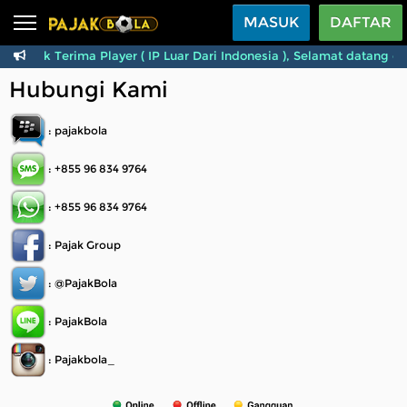
Beranda
MASUK
DAFTAR
Tidak Terima Player ( IP Luar Dari Indonesia ), Selamat datang 
Sports
BARU
PROMO
Hubungi Kami
Live Casino
BARU
IDNPoker
: pajakbola
BARU
Slots
: +855 96 834 9764
PROMO
IDNLIVE
: +855 96 834 9764
BARU
Stream N Spin
: Pajak Group
Arcade
PROMO
: @PajakBola
Table Games
: PajakBola
Lottery
BARU
PROMO
: Pajakbola_
Referral